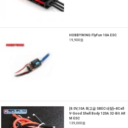
HOBBYWING FlyFun 10A ESC
19,900원
[8.0V,10A 최고급 SBEC내장]~8Cell
V-Good Shell Body 120A 32-Bit AR
M ESC
139,000원