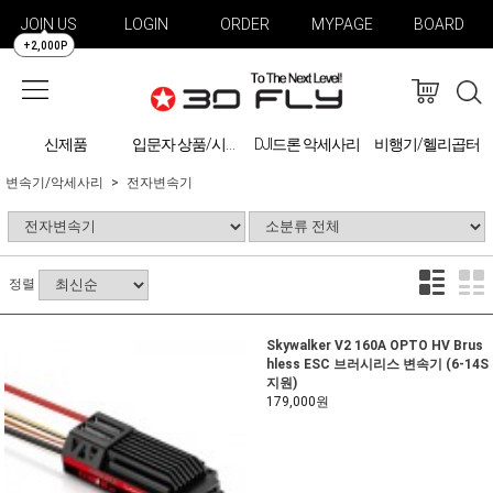
JOIN US
LOGIN
ORDER
MYPAGE
BOARD
+2,000P
신제품
DJI드론 악세사리
비행기/헬리곱터
입문자 상품/시물레이션
변속기/악세사리
전자변속기
정렬
Skywalker V2 160A OPTO HV Brus
hless ESC 브러시리스 변속기 (6-14S
지원)
179,000원