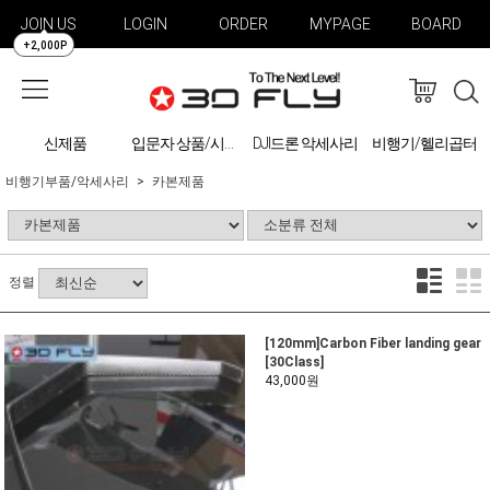
JOIN US
LOGIN
ORDER
MYPAGE
BOARD
+2,000P
신제품
DJI드론 악세사리
비행기/헬리곱터
입문자 상품/시물레이션
비행기부품/악세사리
카본제품
정렬
[120mm]Carbon Fiber landing gear
[30Class]
43,000원