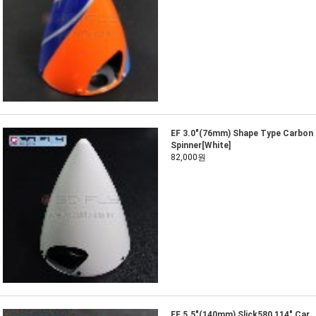
EF 3.0"(76mm) Shape Type Carbon
Spinner[White]
82,000원
EF 5.5"(140mm) Slick580 114" Car