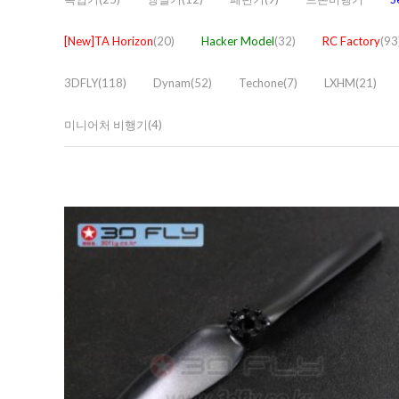
[New]TA Horizon
(20)
Hacker Model
(32)
RC Factory
(93
3DFLY(118)
Dynam(52)
Techone(7)
LXHM(21)
미니어처 비행기(4)