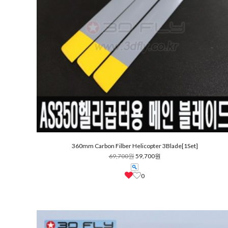
360mm Carbon Filber Helicopter 3Blade[1Set]
69,700원
59,700원
0