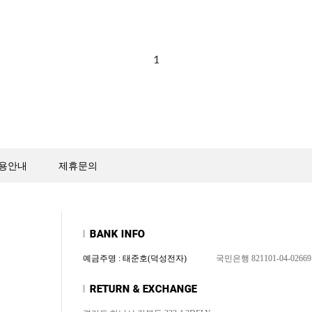
1
용안내
제휴문의
예금주명 : 태준호(덕성전자)
국민은행 821101-04-02669