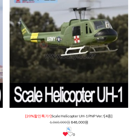
[20%할인특가!]
Scale Helicopter UH-1 PNP Ver.![4종]
1,060,000원
848,000원
0