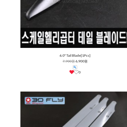
6.0" Tail Blade[1Pcs]
7,900원
6,900원
0