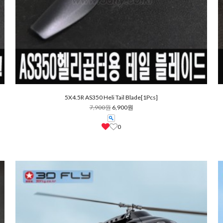
5X4.5R AS350 Heli Tail Blade[1Pcs]
7,900원
6,900원
0