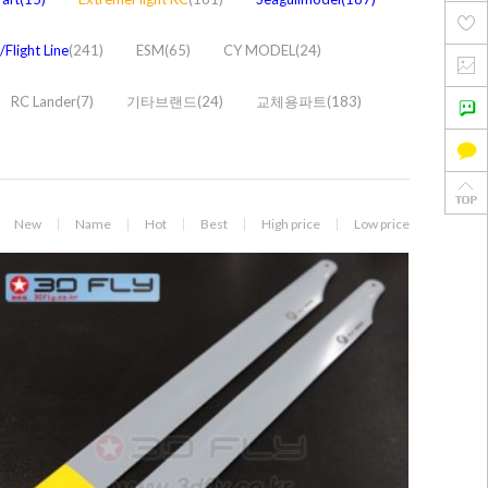
Flight Line
(241)
ESM(65)
CY MODEL(24)
RC Lander(7)
기타브랜드(24)
교체용파트(183)
New
Name
Hot
Best
High price
Low price