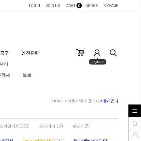
LOGIN
JOIN US
CART
0
ORDER
MYPAGE
공구
엔진관련
세사리
+2,000P
/와셔
보트
HOME
>
비행기/헬리곱터
>
RC헬리곱터
스케일기체(132)
글라이더(16)
수상기(5)
raft(15)
ExtremeFlight RC
(161)
Seagullmodel(187)