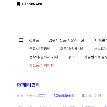
+ BOOKMARK
신제품
입문자 상품/시물레이션
DJI드론
연료/시동장비
조종기/악세사리
서보&파
접착제/경화제/기타
공구
가솔린기체 필수
중고품/리퍼제품
RC헬리곱터
비행기전체보기(777)
RC헬리곱터
(8)
3D비행기(408)
복엽기(25)
쌍발기(12)
패턴기(9)
드론비행기
S