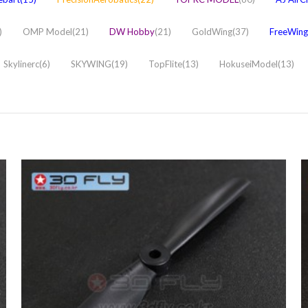
)
OMP Model(21)
DW Hobby
(21)
GoldWing(37)
FreeWing/
Skylinerc(6)
SKYWING(19)
TopFlite(13)
HokuseiModel(13)