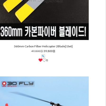
360mm Carbon Filber Helicopter 2Blade[1Set]
49,800원
39,800원
0