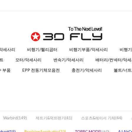
 악세사리
비행기/헬리곱터
비행기부품/악세사리
비행기
트
모터/악세사리
변속기/악세사리
배터리/컨넥터/악
 부품
EPP 전동기체모음전
충전기/악세사리
볼트/너트
Warbird(149)
제트기&덕트팬기(41)
스포츠&레이서 기체(44)
ebart(15)
PrecisionAerobatics(22)
TOPRC MODEL
(60)
AJ AirC